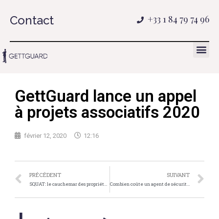
Contact
+33 1 84 79 74 96
GettGuard lance un appel
à projets associatifs 2020
février 12, 2020
12:16
PRÉCÉDENT
SUIVANT
SQUAT: le cauchemar des propriétaires terriens
Combien coûte un agent de sécurité ?