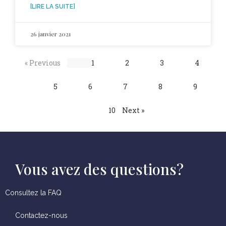
[LIRE LA SUITE]
26 janvier 2021
« Previous
1
2
3
4
5
6
7
8
9
10
Next »
Vous avez des questions?
Consultez la FAQ
Contactez-nous