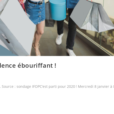
lence ébouriffant !
 Source : sondage IFOPC’est parti pour 2020 ! Mercredi 8 janvier à 
…