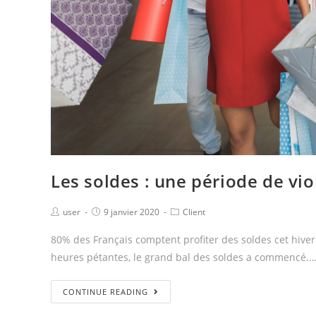
Les soldes : une période de vio
user
9 janvier 2020
Client
80% des Français comptent profiter des soldes cet hiver.
heures pétantes, le grand bal des soldes a commencé.
CONTINUE READING