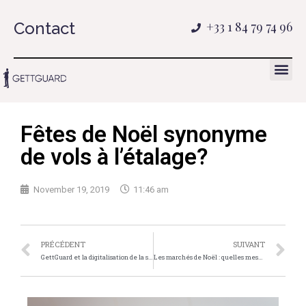
Contact
+33 1 84 79 74 96
Fêtes de Noël synonyme
de vols à l’étalage?
November 19, 2019
11:46 am
PRÉCÉDENT
SUIVANT
GettGuard et la digitalisation de la sécurité privée
Les marchés de Noël : quelles mesures de sécurité?