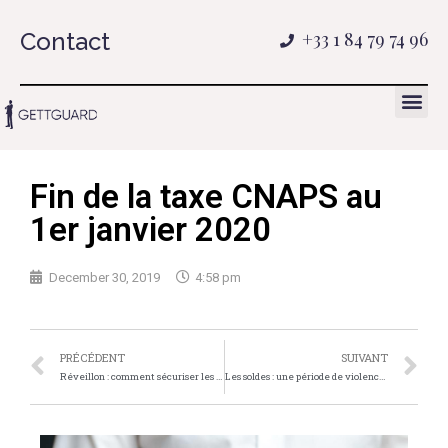
Contact
+33 1 84 79 74 96
Fin de la taxe CNAPS au
1er janvier 2020
December 30, 2019
4:58 pm
PRÉCÉDENT
SUIVANT
Réveillon : comment sécuriser les événements en extérieur?
Les soldes : une période de violence ébouriffant !