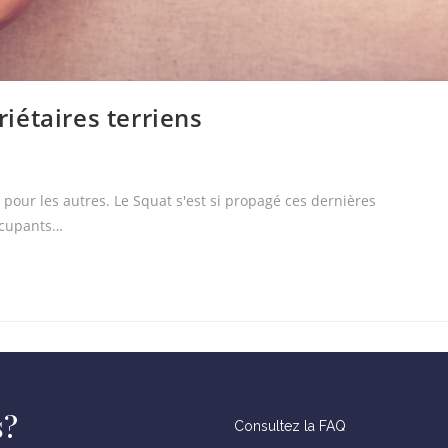
iétaires terriens
pour les autres. Le Squat s'est si propagé ces dernières
occupants…
s?
Consultez la FAQ